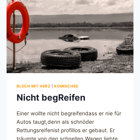
BLECH MIT HERZ
|
KOMISCHES
Nicht begReifen
Einer wollte nicht begreifendass er nie für
Autos taugt,denn als schnöder
Rettungsreifenist profillos er gebaut. Er
träumte von den schnellen Wagen,liebte