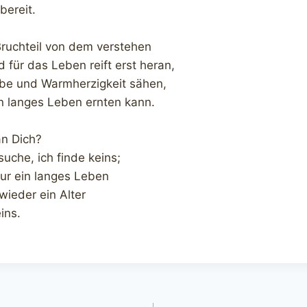
 bereit.
Bruchteil von dem verstehen
für das Leben reift erst heran,
be und Warmherzigkeit sähen,
in langes Leben ernten kann.
an Dich?
suche, ich finde keins;
nur ein langes Leben
ieder ein Alter
ins.
gation