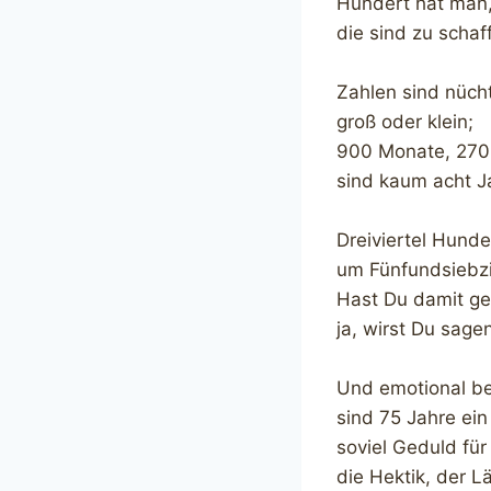
Hundert hat man
die sind zu schaf
Zahlen sind nüch
groß oder klein;
900 Monate, 270
sind kaum acht Ja
Dreiviertel Hund
um Fünfundsiebzi
Hast Du damit ge
ja, wirst Du sage
Und emotional bet
sind 75 Jahre ein
soviel Geduld für 
die Hektik, der L