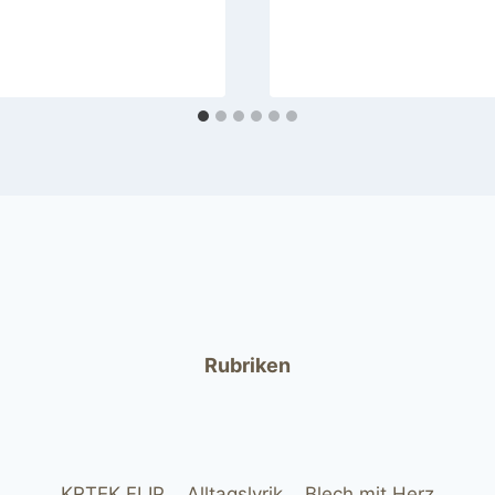
Rubriken
KRTEK FLIP
Alltagslyrik
Blech mit Herz