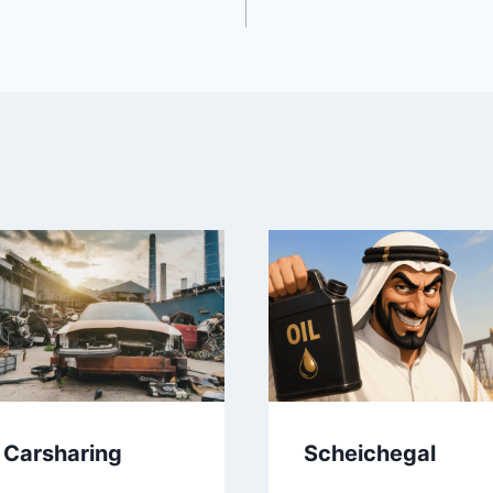
m
Carsharing
Scheichegal