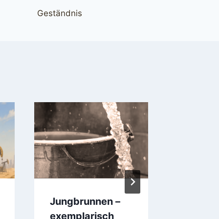
Geständnis
Jungbrunnen –
Unglück
exemplarisch
Pech