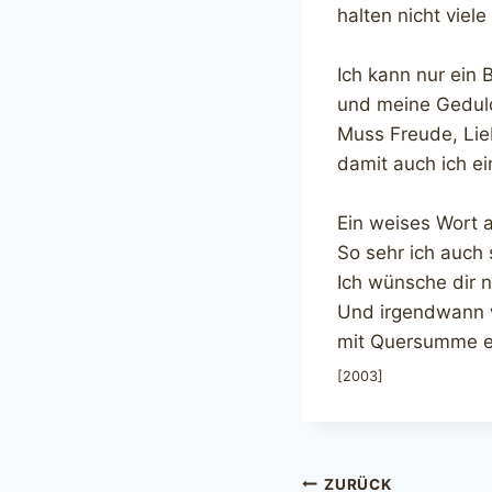
halten nicht viele
Ich kann nur ein 
und meine Geduld 
Muss Freude, Lie
damit auch ich e
Ein weises Wort 
So sehr ich auch 
Ich wünsche dir 
Und irgendwann w
mit Quersumme e
[2003]
Beitragsnavi
ZURÜCK