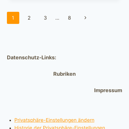
Seitennavigation
Nächste
1
2
3
…
8
Seite
Datenschutz-Links:
Rubriken
Impressum
Privatsphäre-Einstellungen ändern
Historie der Privatsphäre-Einstellungen