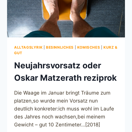
ALLTAGSLYRIK
|
BESINNLICHES
|
KOMISCHES
|
KURZ &
GUT
Neujahrsvorsatz oder
Oskar Matzerath reziprok
Die Waage im Januar bringt Träume zum
platzen,so wurde mein Vorsatz nun
deutlich konkreter:ich muss wohl im Laufe
des Jahres noch wachsen,bei meinem
Gewicht – gut 10 Zentimeter…[2018]