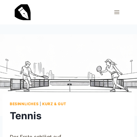
Zum
Inhalt
springen
BESINNLICHES
|
KURZ & GUT
Tennis
Der Erste schlägt auf,