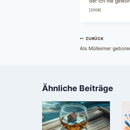
der ich nie gewo
[2008]
Beitragsnavi
ZURÜCK
Als Mülleimer gebore
Ähnliche Beiträge