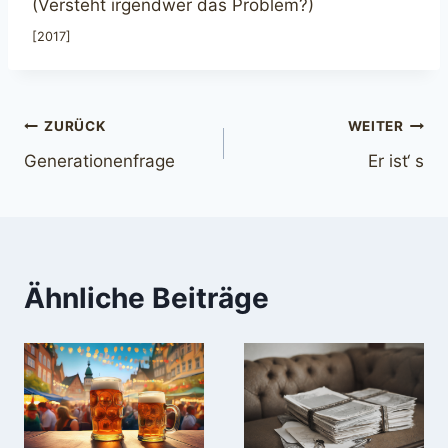
(Versteht irgendwer das Problem?)
[2017]
Beitragsnavigation
ZURÜCK
WEITER
Generationenfrage
Er ist‘ s
Ähnliche Beiträge