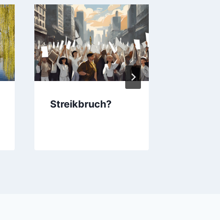
Streikbruch?
E-Scoo