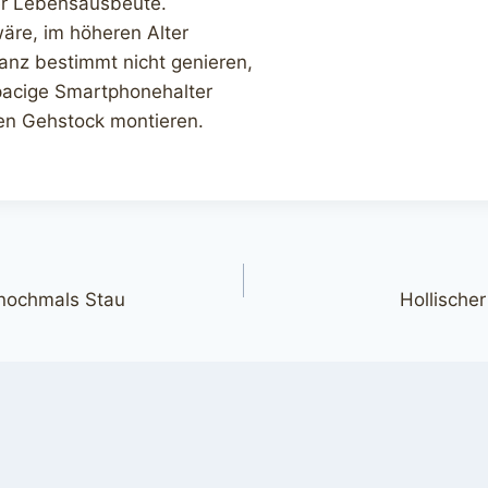
ger Lebensausbeute.
wäre, im höheren Alter
anz bestimmt nicht genieren,
pacige Smartphonehalter
en Gehstock montieren.
gation
 nochmals Stau
Hollische