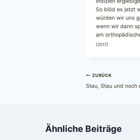
Indizien ergiebi
So blöd es jetzt 
würden wir uns g
wenn wir dann s
am orthopädisch
[2017]
Beitragsnavi
ZURÜCK
Stau, Stau und noch
Ähnliche Beiträge