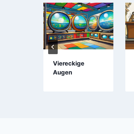
en
Viereckige
Augen