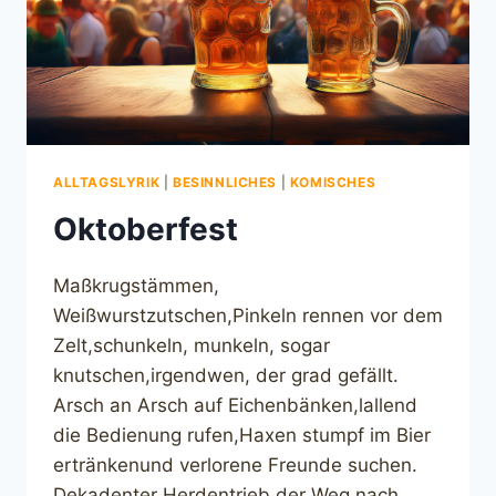
ALLTAGSLYRIK
|
BESINNLICHES
|
KOMISCHES
Oktoberfest
Maßkrugstämmen,
Weißwurstzutschen,Pinkeln rennen vor dem
Zelt,schunkeln, munkeln, sogar
knutschen,irgendwen, der grad gefällt.
Arsch an Arsch auf Eichenbänken,lallend
die Bedienung rufen,Haxen stumpf im Bier
ertränkenund verlorene Freunde suchen.
Dekadenter Herdentrieb,der Weg nach