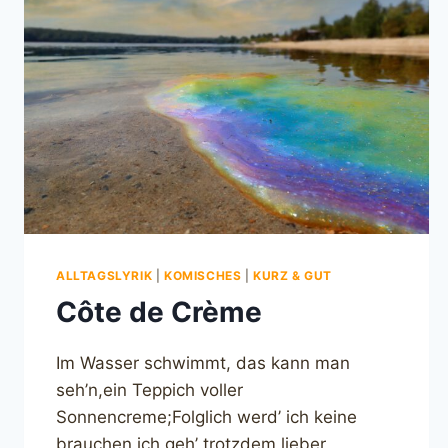
ALLTAGSLYRIK
|
KOMISCHES
|
KURZ & GUT
Côte de Crème
Im Wasser schwimmt, das kann man
seh’n,ein Teppich voller
Sonnencreme;Folglich werd’ ich keine
brauchen,ich geh’ trotzdem lieber