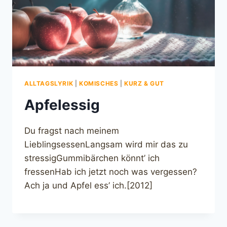
ALLTAGSLYRIK
|
KOMISCHES
|
KURZ & GUT
Apfelessig
Du fragst nach meinem
LieblingsessenLangsam wird mir das zu
stressigGummibärchen könnt’ ich
fressenHab ich jetzt noch was vergessen?
Ach ja und Apfel ess’ ich.[2012]