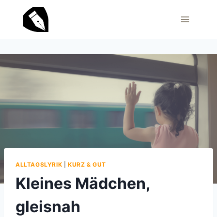
Zum
Inhalt
springen
ALLTAGSLYRIK
|
KURZ & GUT
Kleines Mädchen,
gleisnah