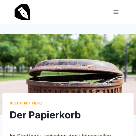
Zum
Inhalt
springen
BLECH MIT HERZ
Der Papierkorb
Im Stadtpark, zwischen den Häuserzeilen,